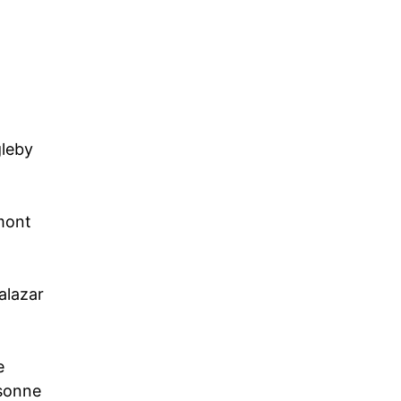
leby
mont
alazar
e
ssonne