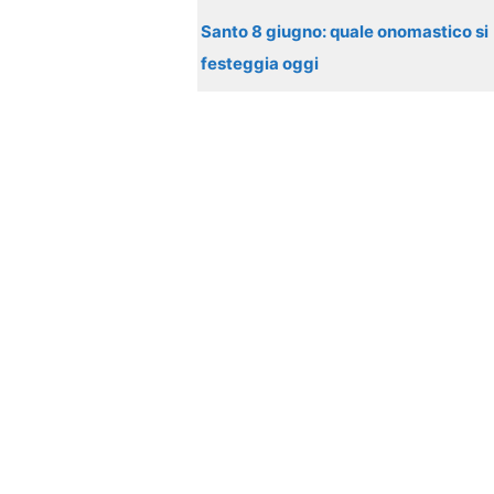
Santo 8 giugno: quale onomastico si
festeggia oggi