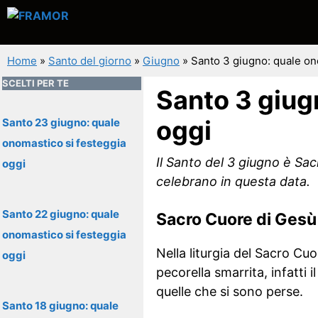
Vai
al
contenuto
Home
»
Santo del giorno
»
Giugno
»
Santo 3 giugno: quale on
SCELTI PER TE
Santo 3 giug
oggi
Santo 23 giugno: quale
onomastico si festeggia
Il Santo del 3 giugno è Sac
oggi
celebrano in questa data.
Santo 22 giugno: quale
Sacro Cuore di Gesù
onomastico si festeggia
Nella liturgia del Sacro Cu
oggi
pecorella smarrita, infatti 
quelle che si sono perse.
Santo 18 giugno: quale