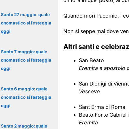
dimora in quel posto, al qu
Santo 27 maggio: quale
Quando morì Pacomio, i con
onomastico si festeggia
Non si seppe mai dove ven
oggi
Altri santi e celebra
Santo 7 maggio: quale
onomastico si festeggia
San Beato
Eremita e apostolo d
oggi
San Dionigi di Vienn
Santo 6 maggio: quale
Vescovo
onomastico si festeggia
oggi
Sant’Erma di Roma
Beato Forte Gabrielli
Eremita
Santo 2 maggio: quale