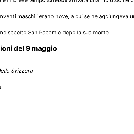
ale in breve tempo sarebbe arrivata una moltitudine di
venti maschili erano nove, a cui se ne aggiungeva u
ne sepolto San Pacomio dopo la sua morte.
zioni del 9 maggio
ella Svizzera
e