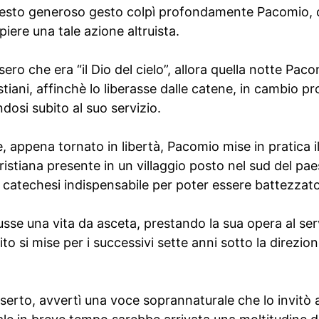
esto generoso gesto colpì profondamente Pacomio, c
iere una tale azione altruista.
sero che era “il Dio del cielo”, allora quella notte Pac
cristiani, affinchè lo liberasse dalle catene, in cambio p
osi subito al suo servizio.
e, appena tornato in libertà, Pacomio mise in pratica il
stiana presente in un villaggio posto nel sud del paes
 catechesi indispensabile per poter essere battezzato
se una vita da asceta, prestando la sua opera al serv
to si mise per i successivi sette anni sotto la direzion
eserto, avvertì una voce soprannaturale che lo invitò a 