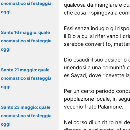
onomastico si festeggia
qualcosa da mangiare e qu
oggi
che cosa li spingeva a comp
Essi senza indugio gli rispo
Santo 16 maggio: quale
il Dio a cui si riferivano i 
onomastico si festeggia
sarebbe convertito, mettend
oggi
Dio esaudì il suo desiderio 
unendosi a una comunità cri
Santo 21 maggio: quale
es Sayad, dove ricevette la
onomastico si festeggia
oggi
Per un certo periodo condus
popolazione locale, in segui
vecchio frate Palamone.
Santo 23 maggio: quale
onomastico si festeggia
Nel corso di un ritiro nel d
oggi