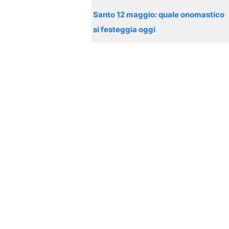
Santo 12 maggio: quale onomastico
si festeggia oggi