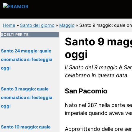
Vai
al
contenuto
Home
»
Santo del giorno
»
Maggio
»
Santo 9 maggio: quale on
SCELTI PER TE
Santo 9 magg
oggi
Santo 24 maggio: quale
onomastico si festeggia
Il Santo del 9 maggio è San
oggi
celebrano in questa data.
Santo 3 maggio: quale
San Pacomio
onomastico si festeggia
Nato nel 287 nella parte se
oggi
imperiale quando aveva ve
Santo 10 maggio: quale
Approfittando delle ore ser