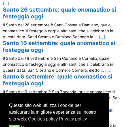
[…]
Santo 26 settembre: quale onomastico si
festeggia oggi
Il Santo del 26 settembre è Santi Cosma e Damiano, quale
onomastico si festeggia oggi e altri santi che si celebrano in
questa data. Santi Cosma e Damiano Secondo la …
[…]
Santo 16 settembre: quale onomastico si
festeggia oggi
Il Santo del 16 settembre è San Cipriano e Cornelio, quale
onomastico si festeggia oggi e altri santi che si celebrano in
questa data. San Cipriano e Cornelio Cornelio, eletto …
[…]
Santo 6 settembre: quale onomastico si
festeggia oggi
Il Santo del 6 settembre è San Zaccaria, quale onomastico si
festeggia oggi e altri santi che si celebrano in questa data. San
Zaccaria Zaccaria, autore del libro omonimo della …
[…]
Questo sito web utilizza i cookie per
Santo 4 settembre: quale onomastico si
assicurarti la migliore esperienza sul nostro
festeggia oggi
sito web.
Cookies policy
Privacy policy
Il Santo del 4 settembre è Santa Rosalia, quale onomastico si