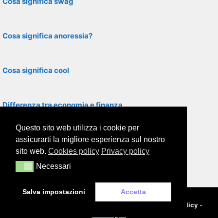
Cosa significa swag
Cosa significa anoressia?
Cosa significa cool
Differenza tra economia e finanza
Questo sito web utilizza i cookie per
Gonna: definizione e significato
assicurarti la migliore esperienza sul nostro
sito web.
Cookies policy
Privacy policy
Necessari
Necessari
Cosa significa autistico
Salva impostazioni
Accetta
© 2000-2026
Framor.com
-
Cookie policy
-
Privacy policy
-
Note legali