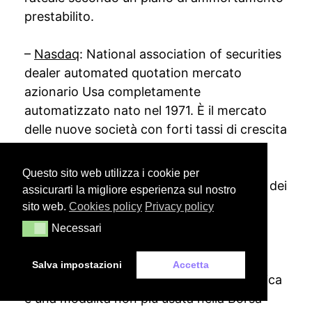
prestabilito.
–
Nasdaq
: National association of securities
dealer automated quotation mercato
azionario Usa completamente
automatizzato nato nel 1971. È il mercato
delle nuove società con forti tassi di crescita
non ha sede in un luogo fisico.
Questo sito web utilizza i cookie per
–
Negoziazione alle grida
: contrattazione dei
assicurarti la migliore esperienza sul nostro
singoli titoli durante un determinato
sito web.
Cookies policy
Privacy policy
momento della seduta di Borsa: gli
Necessari
Necessari
intermediari gridano i prezzi ai quali sono
disposti a vendere/acquistare i titoli.
Salva impostazioni
Accetta
Dall’avvento della contrattazione telematica
è una modalità non più usata nella Borsa