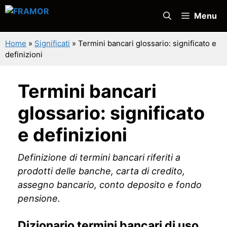
Vai
Menu
al
contenuto
Home
»
Significati
»
Termini bancari glossario: significato e
definizioni
Termini bancari
glossario: significato
e definizioni
Definizione di termini bancari riferiti a
prodotti delle banche, carta di credito,
assegno bancario, conto deposito e fondo
pensione.
Dizionario termini bancari di uso