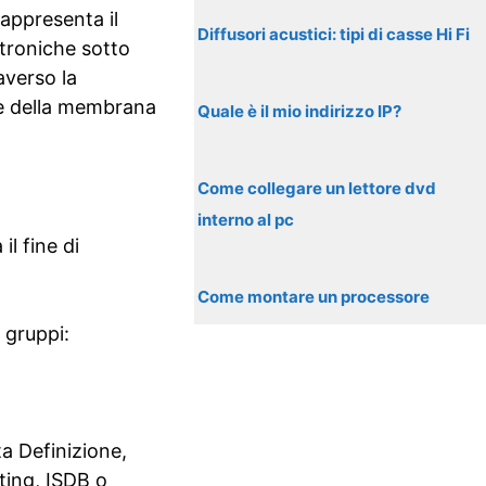
rappresenta il
Diffusori acustici: tipi di casse Hi Fi
troniche sotto
averso la
ne della membrana
Quale è il mio indirizzo IP?
Come collegare un lettore dvd
interno al pc
l fine di
Come montare un processore
 gruppi:
a Definizione,
ing, ISDB o