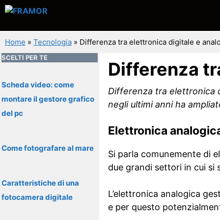
Vai
al
contenuto
Home
»
Tecnologia
»
Differenza tra elettronica digitale e anal
SCELTI PER TE
Differenza tr
Scheda video: come
Differenza tra elettronica d
montare il gestore grafico
negli ultimi anni ha ampliat
del pc
Elettronica analogic
Come fotografare al mare
Si parla comunemente di ele
due grandi settori in cui si 
Caratteristiche di una
L’elettronica analogica gest
fotocamera digitale
e per questo potenzialment