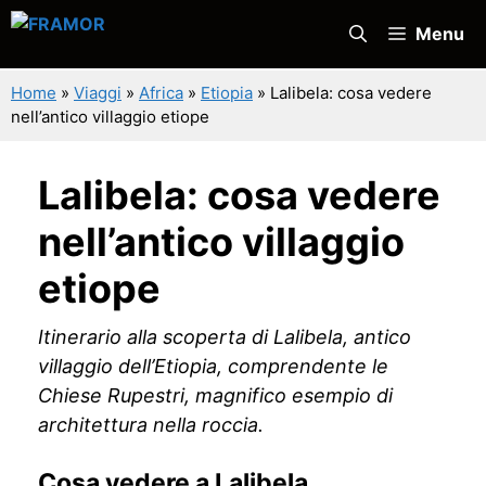
Vai
Menu
al
contenuto
Home
»
Viaggi
»
Africa
»
Etiopia
»
Lalibela: cosa vedere
nell’antico villaggio etiope
Lalibela: cosa vedere
nell’antico villaggio
etiope
Itinerario alla scoperta di Lalibela, antico
villaggio dell’Etiopia, comprendente le
Chiese Rupestri, magnifico esempio di
architettura nella roccia.
Cosa vedere a Lalibela