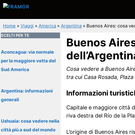
Vai
al
contenuto
Home
»
Viaggi
»
America
»
Argentina
»
Buenos Aires: cosa ved
SCELTI PER TE
Buenos Aires
dell’Argentin
Aconcagua: via normale
per la maggiore vetta del
Cosa vedere a Buenos Aires
Sud America
tra cui Casa Rosada, Plaza
Argentina: informazioni
Informazioni turisti
generali
Capitale e maggiore città d
riva destra del Río de la Pl
Ushuaia: cosa vedere nella
città più a sud del mondo
L’origine di Buenos Aires ri