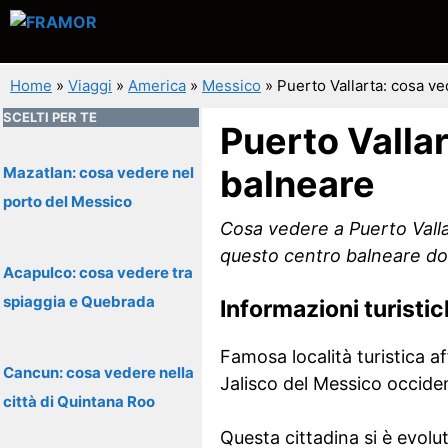
Vai
al
contenuto
Home
»
Viaggi
»
America
»
Messico
»
Puerto Vallarta: cosa v
SCELTI PER TE
Puerto Vallar
balneare
Mazatlan: cosa vedere nel
porto del Messico
Cosa vedere a Puerto Vallar
questo centro balneare dota
Acapulco: cosa vedere tra
spiaggia e Quebrada
Informazioni turisti
Famosa località turistica af
Cancun: cosa vedere nella
Jalisco del Messico occiden
città di Quintana Roo
Questa cittadina si è evolut