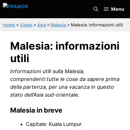
Vai
Menu
al
contenuto
Home
»
Viaggi
»
Asia
»
Malesia
»
Malesia: informazioni utili
Malesia: informazioni
utili
Informazioni utili sulla Malesia,
comprendenti tutte le cose da sapere prima
della partenza, per una vacanza in questo
stato dell’Asia sud-orientale.
Malesia in breve
Capitale: Kuala Lumpur