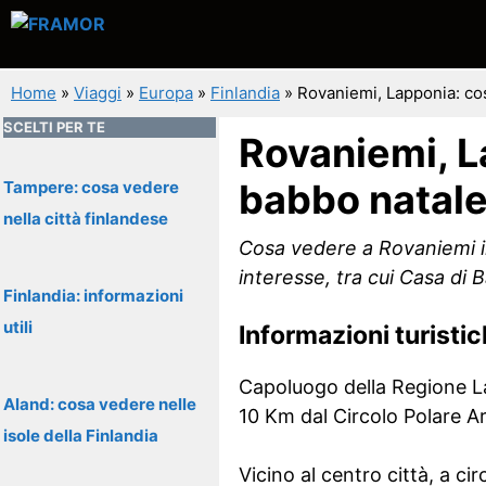
Vai
al
contenuto
Home
»
Viaggi
»
Europa
»
Finlandia
»
Rovaniemi, Lapponia: cos
SCELTI PER TE
Rovaniemi, La
babbo natal
Tampere: cosa vedere
nella città finlandese
Cosa vedere a Rovaniemi in 
interesse, tra cui Casa di 
Finlandia: informazioni
utili
Informazioni turisti
Capoluogo della Regione Lap
Aland: cosa vedere nelle
10 Km dal Circolo Polare Ar
isole della Finlandia
Vicino al centro città, a c