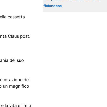
finlandese
ella cassetta
nta Claus post.
vania del suo
 decorazione dei
rso un magnifico
 la vita e i miti