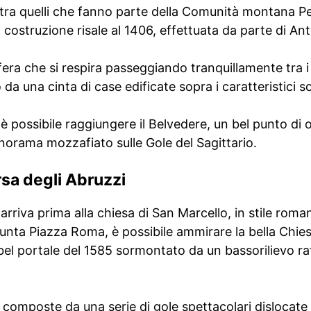
 tra quelli che fanno parte della Comunità montana Pe
i costruzione risale al 1406, effettuata da parte di An
era che si respira passeggiando tranquillamente tra i 
 da una cinta di case edificate sopra i caratteristici 
possibile raggiungere il Belvedere, un bel punto di 
norama mozzafiato sulle Gole del Sagittario.
sa degli Abruzzi
rriva prima alla chiesa di San Marcello, in stile roman
giunta Piazza Roma, è possibile ammirare la bella Chi
bel portale del 1585 sormontato da un bassorilievo raf
 composte da una serie di gole spettacolari dislocate 