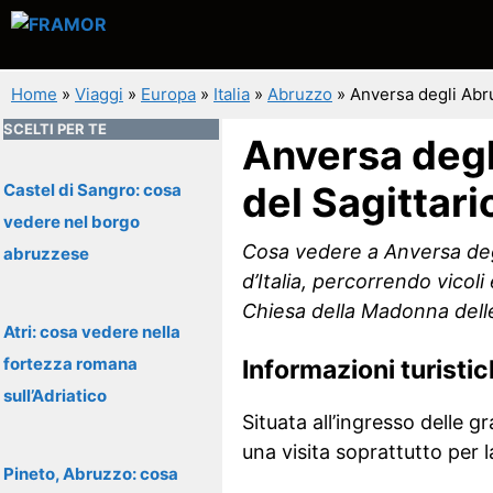
Vai
al
contenuto
Home
»
Viaggi
»
Europa
»
Italia
»
Abruzzo
»
Anversa degli Abru
SCELTI PER TE
Anversa degl
del Sagittari
Castel di Sangro: cosa
vedere nel borgo
Cosa vedere a Anversa degli
abruzzese
d’Italia, percorrendo vicoli
Chiesa della Madonna dell
Atri: cosa vedere nella
fortezza romana
Informazioni turisti
sull’Adriatico
Situata all’ingresso delle 
una visita soprattutto per 
Pineto, Abruzzo: cosa