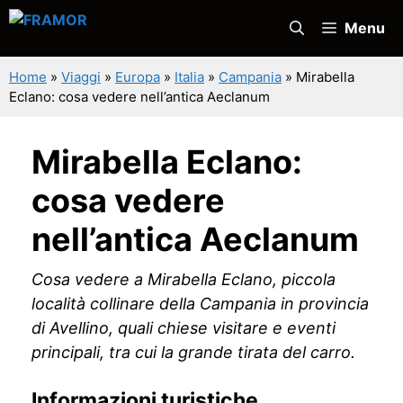
Vai
Menu
al
contenuto
Home
»
Viaggi
»
Europa
»
Italia
»
Campania
»
Mirabella
Eclano: cosa vedere nell’antica Aeclanum
Mirabella Eclano:
cosa vedere
nell’antica Aeclanum
Cosa vedere a Mirabella Eclano, piccola
località collinare della Campania in provincia
di Avellino, quali chiese visitare e eventi
principali, tra cui la grande tirata del carro.
Informazioni turistiche