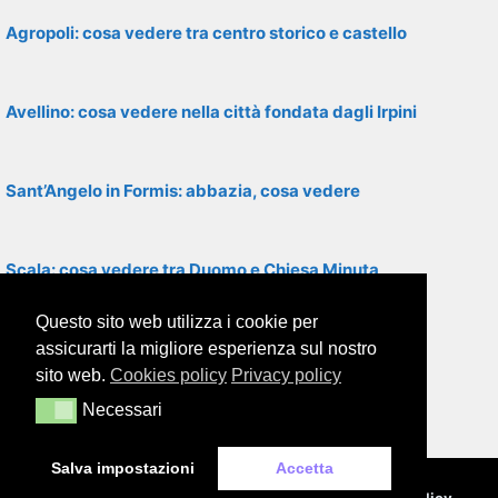
Agropoli: cosa vedere tra centro storico e castello
Avellino: cosa vedere nella città fondata dagli Irpini
Sant’Angelo in Formis: abbazia, cosa vedere
Scala: cosa vedere tra Duomo e Chiesa Minuta
Questo sito web utilizza i cookie per
Roccamonfina: cosa vedere nel borgo medievale
assicurarti la migliore esperienza sul nostro
sito web.
Cookies policy
Privacy policy
Necessari
Necessari
Cimitile: cosa vedere tra basiliche paleocristiane
Salva impostazioni
Accetta