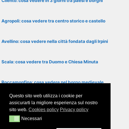
Cilento: cosa vedere in 3 giorni tra paesi e borghi
Agropoli: cosa vedere tra centro storico e castello
Avellino: cosa vedere nella città fondata dagli Irpini
Scala: cosa vedere tra Duomo e Chiesa Minuta
Roccamonfina: cosa vedere nel borgo medievale
Questo sito web utilizza i cookie per
Santa Maria di Castellabate: cosa vedere
assicurarti la migliore esperienza sul nostro
sito web.
Cookies policy
Privacy policy
Necessari
Necessari
Cimitile: cosa vedere tra basiliche paleocristiane