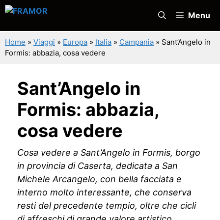
Vai
Menu
al
contenuto
Home
»
Viaggi
»
Europa
»
Italia
»
Campania
»
Sant’Angelo in
Formis: abbazia, cosa vedere
Sant’Angelo in
Formis: abbazia,
cosa vedere
Cosa vedere a Sant’Angelo in Formis, borgo
in provincia di Caserta, dedicata a San
Michele Arcangelo, con bella facciata e
interno molto interessante, che conserva
resti del precedente tempio, oltre che cicli
di affreschi di grande valore artistico.