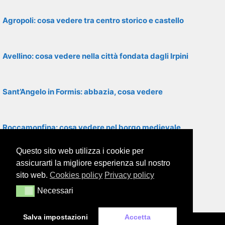
Agropoli: cosa vedere tra centro storico e castello
Avellino: cosa vedere nella città fondata dagli Irpini
Sant’Angelo in Formis: abbazia, cosa vedere
Roccamonfina: cosa vedere nel borgo medievale
Questo sito web utilizza i cookie per
Santa Maria di Castellabate: cosa vedere
assicurarti la migliore esperienza sul nostro
sito web.
Cookies policy
Privacy policy
Necessari
Necessari
Cimitile: cosa vedere tra basiliche paleocristiane
Salva impostazioni
Accetta