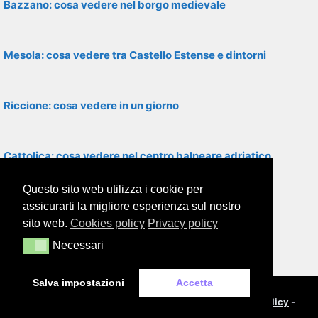
Bazzano: cosa vedere nel borgo medievale
Mesola: cosa vedere tra Castello Estense e dintorni
Riccione: cosa vedere in un giorno
Cattolica: cosa vedere nel centro balneare adriatico
Questo sito web utilizza i cookie per
Salsomaggiore Terme: cosa vedere
assicurarti la migliore esperienza sul nostro
sito web.
Cookies policy
Privacy policy
Necessari
Necessari
Castell’Arquato: cosa vedere nel borgo medievale
Salva impostazioni
Accetta
© 2000-2026
Framor.com
-
Cookie policy
-
Privacy policy
-
Note legali