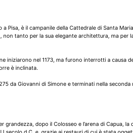
 a Pisa, è il campanile della Cattedrale di Santa Mari
 non tanto per la sua elegante architettura, ma per l
ione iniziarono nel 1173, ma furono interrotti a causa 
orre è inclinata.
l 1275 da Giovanni di Simone e terminati nella seconda
r grandezza, dopo il Colosseo e l’arena di Capua, la 
l I secolo d.C. e, grazie ai restauri di cui è stata ogge