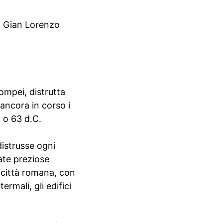
di Gian Lorenzo
Pompei, distrutta
ancora in corso i
2 o 63 d.C.
distrusse ogni
ate preziose
a città romana, con
ermali, gli edifici