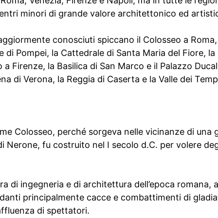
 Roma, Venezia, Firenze e Napoli, ma in tutte le regioni
entri minori di grande valore architettonico ed artisti
aggiormente conosciuti spiccano il Colosseo a Roma, l
e di Pompei, la Cattedrale di Santa Maria del Fiore, la
 a Firenze, la Basilica di San Marco e il Palazzo Ducal
ena di Verona, la Reggia di Caserta e la Valle dei Temp
come Colosseo, perché sorgeva nelle vicinanze di una 
Nerone, fu costruito nel I secolo d.C. per volere degl
ra di ingegneria e di architettura dell’epoca romana,
rdanti principalmente cacce e combattimenti di gladia
fluenza di spettatori.