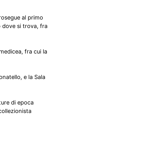
prosegue al primo
dove si trova, fra
edicea, fra cui la
onatello, e la Sala
ture di epoca
ollezionista