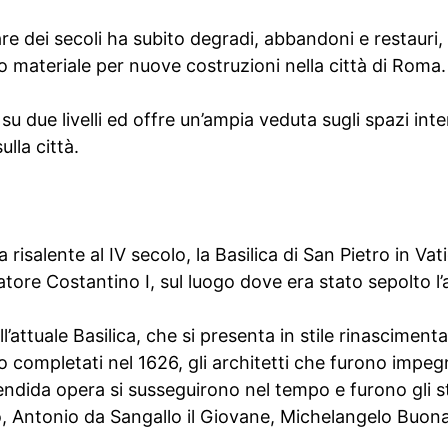
are dei secoli ha subito degradi, abbandoni e restauri
no materiale per nuove costruzioni nella città di Roma.
 su due livelli ed offre un’ampia veduta sugli spazi int
ulla città.
a risalente al IV secolo, la Basilica di San Pietro in Va
tore Costantino I, sul luogo dove era stato sepolto l’
ell’attuale Basilica, che si presenta in stile rinasciment
o completati nel 1626, gli architetti che furono impegn
lendida opera si susseguirono nel tempo e furono gli 
, Antonio da Sangallo il Giovane, Michelangelo Buona