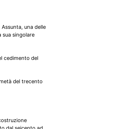
a Assunta, una delle
a sua singolare
del cedimento del
 metà del trecento
costruzione
tto dal seicento ad