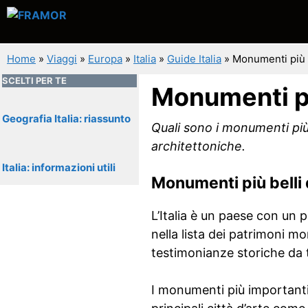
Vai
al
contenuto
Home
»
Viaggi
»
Europa
»
Italia
»
Guide Italia
»
Monumenti più f
SCELTI PER TE
Monumenti più
Geografia Italia: riassunto
Quali sono i monumenti più 
architettoniche.
Italia: informazioni utili
Monumenti più belli d
L’Italia è un paese con un p
nella lista dei patrimoni mo
testimonianze storiche da 
I monumenti più importanti