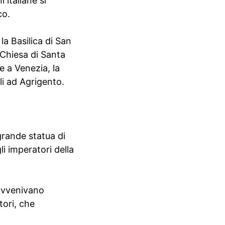
 italiane si
co.
a Basilica di San
 Chiesa di Santa
e a Venezia, la
li ad Agrigento.
grande statua di
i imperatori della
 avvenivano
tori, che