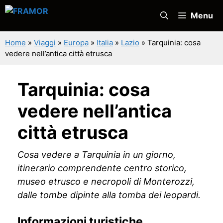
Vai
Menu
al
contenuto
Home
»
Viaggi
»
Europa
»
Italia
»
Lazio
»
Tarquinia: cosa
vedere nell’antica città etrusca
Tarquinia: cosa
vedere nell’antica
città etrusca
Cosa vedere a Tarquinia in un giorno,
itinerario comprendente centro storico,
museo etrusco e necropoli di Monterozzi,
dalle tombe dipinte alla tomba dei leopardi.
Informazioni turistiche