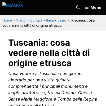
Vai
Menu
al
contenuto
Home
»
Viaggi
»
Europa
»
Italia
»
Lazio
»
Tuscania: cosa
vedere nella città di origine etrusca
Tuscania: cosa
vedere nella città di
origine etrusca
Cosa vedere a Tuscania in un giorno,
itinerario per una visita guidata
comprendente i principali monumenti e
luoghi di interesse, tra cui Duomo, Chiesa
Santa Maria Maggiore e Tomba della Regina
nella necropoli etrusca.