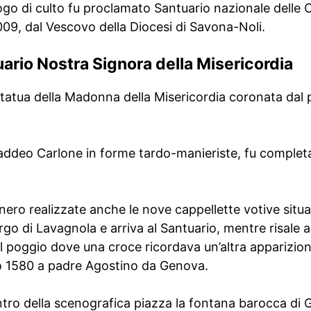
ogo di culto fu proclamato Santuario nazionale delle 
2009, dal Vescovo della Diocesi di Savona-Noli.
ario Nostra Signora della Misericordia
 statua della Madonna della Misericordia coronata dal p
ddeo Carlone in forme tardo-manieriste, fu completata
ero realizzate anche le nove cappellette votive situa
rgo di Lavagnola e arriva al Santuario, mentre risale a
ul poggio dove una croce ricordava un’altra apparizion
zo 1580 a padre Agostino da Genova.
entro della scenografica piazza la fontana barocca di