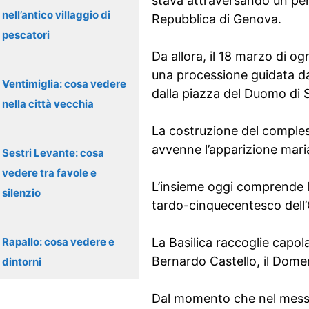
stava attraversando un peri
nell’antico villaggio di
Repubblica di Genova.
pescatori
Da allora, il 18 marzo di og
una processione guidata dal
Ventimiglia: cosa vedere
dalla piazza del Duomo di S
nella città vecchia
La costruzione del compless
avvenne l’apparizione mari
Sestri Levante: cosa
vedere tra favole e
L’insieme oggi comprende la 
silenzio
tardo-cinquecentesco dell’O
Rapallo: cosa vedere e
La Basilica raccoglie capol
Bernardo Castello, il Domen
dintorni
Dal momento che nel messa