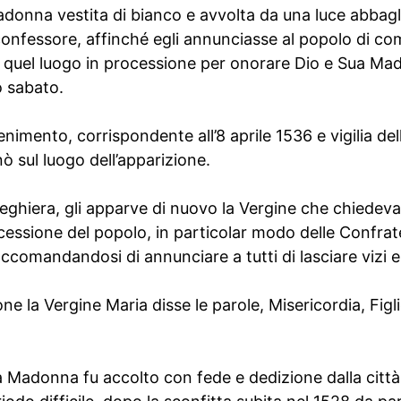
adonna vestita di bianco e avvolta da una luce abbagl
confessore, affinché egli annunciasse al popolo di com
e quel luogo in processione per onorare Dio e Sua Madr
o sabato.
enimento, corrispondente all’8 aprile 1536 e vigilia de
ò sul luogo dell’apparizione.
eghiera, gli apparve di nuovo la Vergine che chiedeva u
essione del popolo, in particolar modo delle Confrater
accomandandosi di annunciare a tutti di lasciare vizi e
ne la Vergine Maria disse le parole, Misericordia, Figl
Madonna fu accolto con fede e dedizione dalla città