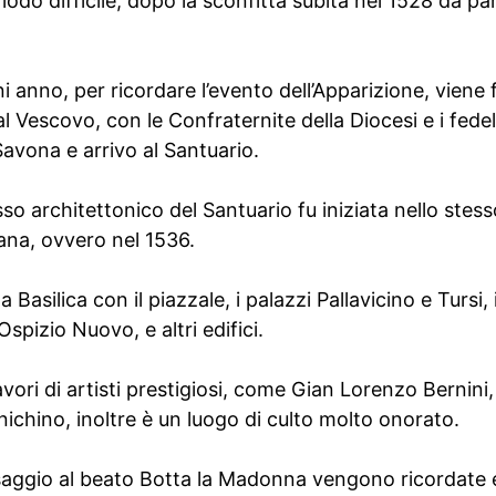
odo difficile, dopo la sconfitta subita nel 1528 da par
ni anno, per ricordare l’evento dell’Apparizione, viene 
 Vescovo, con le Confraternite della Diocesi e i fede
avona e arrivo al Santuario.
o architettonico del Santuario fu iniziata nello stess
ana, ovvero nel 1536.
Basilica con il piazzale, i palazzi Pallavicino e Tursi,
spizio Nuovo, e altri edifici.
avori di artisti prestigiosi, come Gian Lorenzo Bernini
ichino, inoltre è un luogo di culto molto onorato.
ggio al beato Botta la Madonna vengono ricordate 