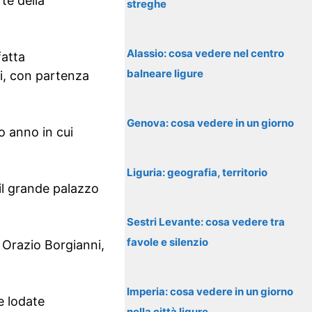
te della
streghe
Alassio: cosa vedere nel centro
fatta
balneare ligure
li, con partenza
Genova: cosa vedere in un giorno
o anno in cui
Liguria: geografia, territorio
 il grande palazzo
Sestri Levante: cosa vedere tra
favole e silenzio
, Orazio Borgianni,
Imperia: cosa vedere in un giorno
e lodate
nella città ligure