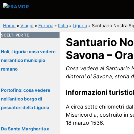
Vai
al
contenuto
Home
»
Viaggi
»
Europa
»
Italia
»
Liguria
»
Santuario Nostra Si
SCELTI PER TE
Santuario Nos
Savona – Ora
Noli, Liguria: cosa vedere
nell’antico municipio
Cosa vedere al Santuario No
romano
dintorni di Savona, storia 
Portofino: cosa vedere
Informazioni turisti
nell’antico borgo di
A circa sette chilometri da
pescatori della Liguria
Misericordia, costruito in s
18 marzo 1536.
Da Santa Margherita a