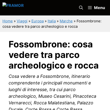
Vai
Menu
al
contenuto
Home
»
Viaggi
»
Europa
»
Italia
»
Marche
»
Fossombrone:
cosa vedere tra parco archeologico e rocca
Fossombrone: cosa
vedere tra parco
archeologico e rocca
Cosa vedere a Fossombrone, itinerario
comprendente i principali monumenti e
luoghi di interesse, tra cui parco
archeologico, Museo Cesarini, Pinacoteca
Vernarecci, Rocca Malatestiana, Palazzo
Ducale, Corte Rossa e Corte Bassa.