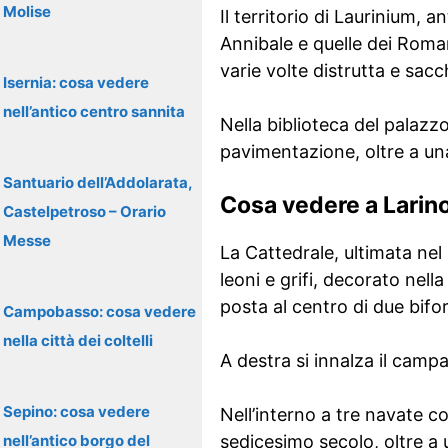
Molise
Il territorio di Laurinium, 
Annibale e quelle dei Roman
varie volte distrutta e sac
Isernia: cosa vedere
nell’antico centro sannita
Nella biblioteca del palaz
pavimentazione, oltre a una
Santuario dell’Addolarata,
Cosa vedere a Larin
Castelpetroso – Orario
Messe
La Cattedrale, ultimata nel
leoni e grifi, decorato nel
posta al centro di due bifor
Campobasso: cosa vedere
nella città dei coltelli
A destra si innalza il camp
Sepino: cosa vedere
Nell’interno a tre navate c
nell’antico borgo del
sedicesimo secolo, oltre a