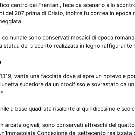
antico centro dei Frentani, fece da scenario allo scontro
i del 207 prima di Cristo, inoltre fu contea in epoca
cheggiata.
zo comunale sono conservati mosaici di epoca romana, 
 statua del trecento realizzata in legno raffigurante
o
 1319, vanta una facciata dove si apre un notevole por
la lunetta superiore da un crocifisso e sovrastato da u
e.
anile a base quadrata risalente al quindicesimo e sedi
on arcate ogivali, sono conservati affreschi del quatt
 un’Immacolata Concezione del settecento realizzata 