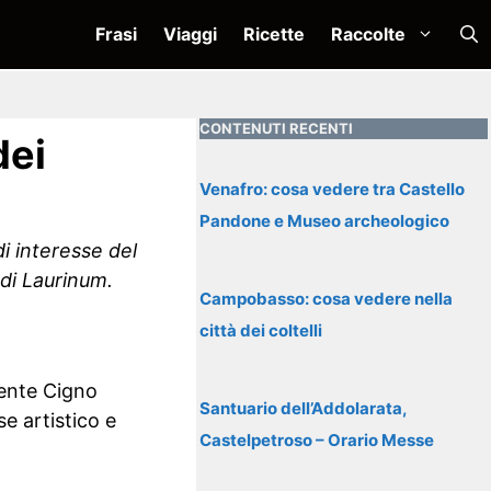
Frasi
Viaggi
Ricette
Raccolte
CONTENUTI RECENTI
dei
Venafro: cosa vedere tra Castello
Pandone e Museo archeologico
i interesse del
di Laurinum.
Campobasso: cosa vedere nella
città dei coltelli
rente Cigno
Santuario dell’Addolarata,
e artistico e
Castelpetroso – Orario Messe