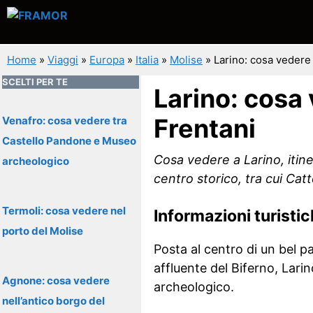
Vai
al
contenuto
Home
»
Viaggi
»
Europa
»
Italia
»
Molise
»
Larino: cosa vedere 
SCELTI PER TE
Larino: cosa 
Frentani
Venafro: cosa vedere tra
Castello Pandone e Museo
Cosa vedere a Larino, itin
archeologico
centro storico, tra cui Ca
Termoli: cosa vedere nel
Informazioni turisti
porto del Molise
Posta al centro di un bel p
affluente del Biferno, Lari
Agnone: cosa vedere
archeologico.
nell’antico borgo del