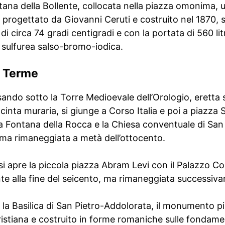
ntana della Bollente, collocata nella piazza omonima, 
rogettato da Giovanni Ceruti e costruito nel 1870, so
i circa 74 gradi centigradi e con la portata di 560 lit
 sulfurea salso-bromo-iodica.
i Terme
assando sotto la Torre Medioevale dell’Orologio, eret
 cinta muraria, si giunge a Corso Italia e poi a piazza
ca Fontana della Rocca e la Chiesa conventuale di Sa
 ma rimaneggiata a metà dell’ottocento.
 si apre la piccola piazza Abram Levi con il Palazzo C
nte alla fine del seicento, ma rimaneggiata successiv
la Basilica di San Pietro-Addolorata, il monumento più
ristiana e costruito in forme romaniche sulle fondame