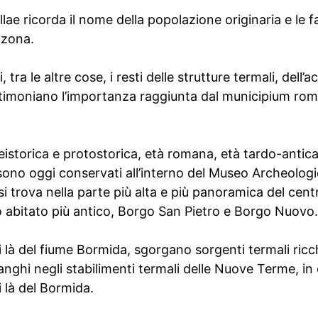
llae ricorda il nome della popolazione originaria e le
 zona.
, tra le altre cose, i resti delle strutture termali, dell’
imoniano l’importanza raggiunta dal municipium roman
reistorica e protostorica, età romana, età tardo-antic
 sono oggi conservati all’interno del Museo Archeologi
 si trova nella parte più alta e più panoramica del cen
o abitato più antico, Borgo San Pietro e Borgo Nuovo.
di là del fiume Bormida, sgorgano sorgenti termali ricc
anghi negli stabilimenti termali delle Nuove Terme, in c
i là del Bormida.