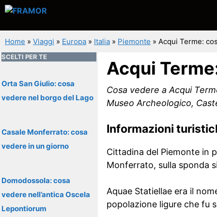
Vai
al
contenuto
Home
»
Viaggi
»
Europa
»
Italia
»
Piemonte
»
Acqui Terme: cos
SCELTI PER TE
Acqui Terme:
Orta San Giulio: cosa
Cosa vedere a Acqui Terme, 
vedere nel borgo del Lago
Museo Archeologico, Caste
Informazioni turisti
Casale Monferrato: cosa
vedere in un giorno
Cittadina del Piemonte in p
Monferrato, sulla sponda s
Domodossola: cosa
Aquae Statiellae era il nome
vedere nell’antica Oscela
popolazione ligure che fu s
Lepontiorum