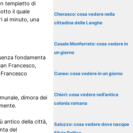
un tempietto di
tto il quale
Cherasco: cosa vedere nella
ri al minuto, una
cittadina delle Langhe
Casale Monferrato: cosa vedere in
un giorno
ta senza fondamenta
 San Francesco,
n Francesco
Cuneo: cosa vedere in un giorno
Chieri: cosa vedere nell’antica
omunale, dimora dei
colonia romana
amente.
 antico della città,
Saluzzo: cosa vedere dove nacque
nta del
Silvio Pellico