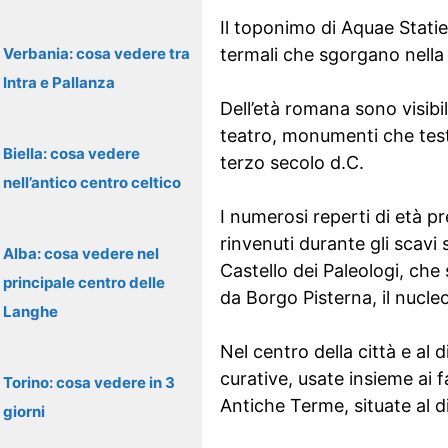
Il toponimo di Aquae Statie
Verbania: cosa vedere tra
termali che sgorgano nella
Intra e Pallanza
Dell’età romana sono visibili
teatro, monumenti che test
Biella: cosa vedere
terzo secolo d.C.
nell’antico centro celtico
I numerosi reperti di età p
rinvenuti durante gli scavi
Alba: cosa vedere nel
Castello dei Paleologi, che
principale centro delle
da Borgo Pisterna, il nucle
Langhe
Nel centro della città e al 
curative, usate insieme ai f
Torino: cosa vedere in 3
Antiche Terme, situate al d
giorni