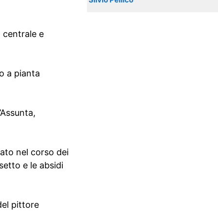
 centrale e
co a pianta
’Assunta,
mato nel corso dei
setto e le absidi
el pittore