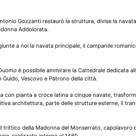
.
ntonio Gozzanti restaurò la struttura, divise la navata
Madonna Addolorata.
 giunte a noi la navata principale, il campanile romani
Duomo è possibile ammirare la Cattedrale dedicata all
 Guido, Vescovo e Patrono della città.
ica con pianta a croce latina a cinque navate, trasfor
tiva architettura, parte delle strutture esterne, il tran
 il trittico della Madonna del Monserrato, capolavoro d
o, realizzato intorno al 1480.