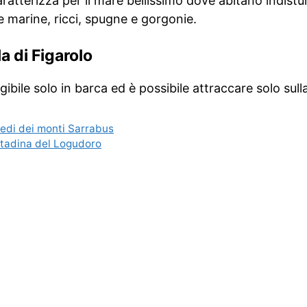
caratterizza per il mare bellissimo dove abitano indis
lle marine, ricci, spugne e gorgonie.
a di Figarolo
ngibile solo in barca ed è possibile attraccare solo sull
edi dei monti Sarrabus
ittadina del Logudoro