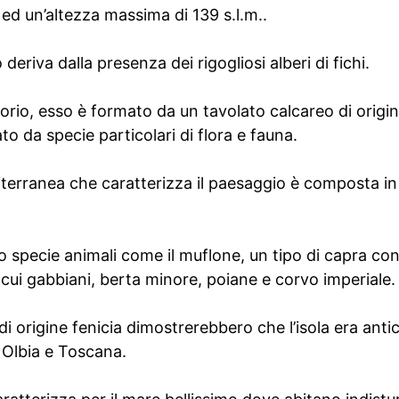
ed un’altezza massima di 139 s.l.m..
o deriva dalla presenza dei rigogliosi alberi di fichi.
itorio, esso è formato da un tavolato calcareo di orig
o da specie particolari di flora e fauna.
terranea che caratterizza il paesaggio è composta i
no specie animali come il muflone, un tipo di capra con
a cui gabbiani, berta minore, poiane e corvo imperiale.
 di origine fenicia dimostrerebbero che l’isola era an
a Olbia e Toscana.