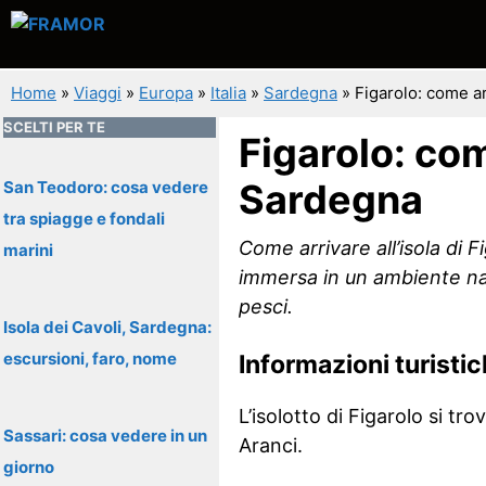
Vai
al
contenuto
Home
»
Viaggi
»
Europa
»
Italia
»
Sardegna
»
Figarolo: come ar
SCELTI PER TE
Figarolo: com
Sardegna
San Teodoro: cosa vedere
tra spiagge e fondali
Come arrivare all’isola di F
marini
immersa in un ambiente na
pesci.
Isola dei Cavoli, Sardegna:
escursioni, faro, nome
Informazioni turisti
L’isolotto di Figarolo si tr
Sassari: cosa vedere in un
Aranci.
giorno