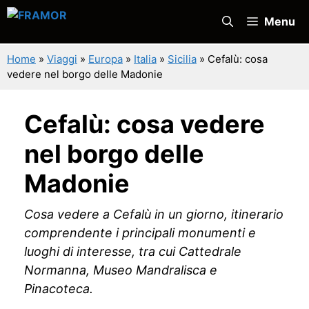
Vai
Menu
al
contenuto
Home
»
Viaggi
»
Europa
»
Italia
»
Sicilia
»
Cefalù: cosa
vedere nel borgo delle Madonie
Cefalù: cosa vedere
nel borgo delle
Madonie
Cosa vedere a Cefalù in un giorno, itinerario
comprendente i principali monumenti e
luoghi di interesse, tra cui Cattedrale
Normanna, Museo Mandralisca e
Pinacoteca.