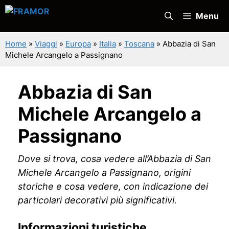
Vai
Menu
al
contenuto
Home
»
Viaggi
»
Europa
»
Italia
»
Toscana
»
Abbazia di San
Michele Arcangelo a Passignano
Abbazia di San
Michele Arcangelo a
Passignano
Dove si trova, cosa vedere all’Abbazia di San
Michele Arcangelo a Passignano, origini
storiche e cosa vedere, con indicazione dei
particolari decorativi più significativi.
Informazioni turistiche