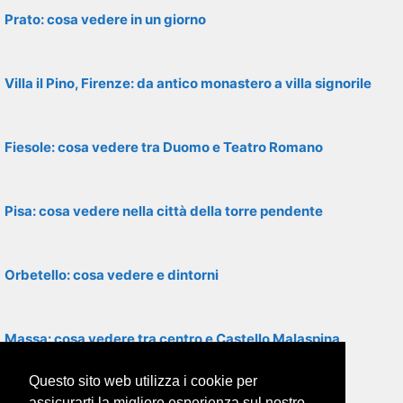
Prato: cosa vedere in un giorno
Villa il Pino, Firenze: da antico monastero a villa signorile
Fiesole: cosa vedere tra Duomo e Teatro Romano
Pisa: cosa vedere nella città della torre pendente
Orbetello: cosa vedere e dintorni
Massa: cosa vedere tra centro e Castello Malaspina
Questo sito web utilizza i cookie per
San Gimignano: cosa vedere tra torri e opere d’arte
assicurarti la migliore esperienza sul nostro