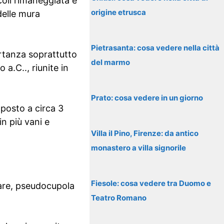
coli rimaneggiata e
origine etrusca
delle mura
Pietrasanta: cosa vedere nella città
ortanza soprattutto
del marmo
 a.C.., riunite in
Prato: cosa vedere in un giorno
 posto a circa 3
n più vani e
Villa il Pino, Firenze: da antico
monastero a villa signorile
Fiesole: cosa vedere tra Duomo e
lare, pseudocupola
Teatro Romano