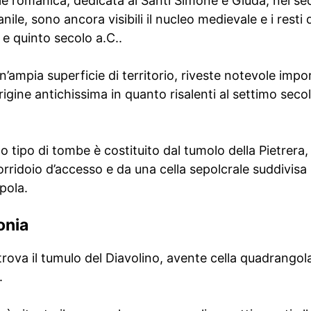
le romanica, dedicata ai Santi Simone e Giuda, nei se
e, sono ancora visibili il nucleo medievale e i resti 
o e quinto secolo a.C..
’ampia superficie di territorio, riveste notevole imp
igine antichissima in quanto risalenti al settimo secolo
o tipo di tombe è costituito dal tumolo della Pietrera,
rridoio d’accesso e da una cella sepolcrale suddivisa i
pola.
onia
trova il tumulo del Diavolino, avente cella quadrango
.