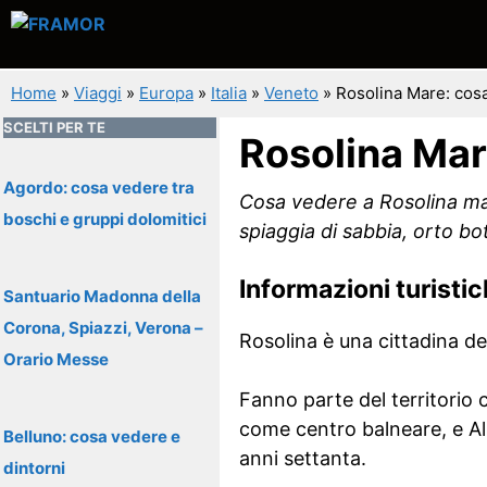
Vai
al
contenuto
Home
»
Viaggi
»
Europa
»
Italia
»
Veneto
»
Rosolina Mare: cosa
SCELTI PER TE
Rosolina Mar
Agordo: cosa vedere tra
Cosa vedere a Rosolina mare
boschi e gruppi dolomitici
spiaggia di sabbia, orto bot
Informazioni turisti
Santuario Madonna della
Corona, Spiazzi, Verona –
Rosolina è una cittadina del
Orario Messe
Fanno parte del territorio
come centro balneare, e Alba
Belluno: cosa vedere e
anni settanta.
dintorni