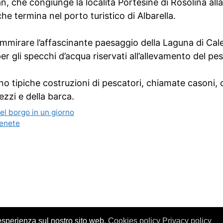
n, che congiunge la località Portesine di Rosolina alla
che termina nel porto turistico di Albarella.
ammirare l’affascinante paesaggio della Laguna di Caleri
r gli specchi d’acqua riservati all’allevamento del pe
no tipiche costruzioni di pescatori, chiamate casoni, c
rezzi e della barca.
l borgo in un giorno
venete
 esperienza sul nostro sito web.
Cookies policy
Privacy policy