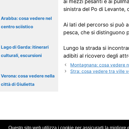
ai mezzi pesanti e ai pullma
sinistra del Po di Levante, 
Arabba: cosa vedere nel
Ai lati del percorso si può 
centro sciistico
pesca, che si distinguono pe
Lago di Garda: itinerari
Lungo la strada si incontra
culturali, escursioni
adibiti al ricovero degli att
Montagnana: cosa vedere ne
Stra: cosa vedere tra ville 
Verona: cosa vedere nella
città di Giulietta
Questo sito web utilizza i cookie per assicurarti la migliore