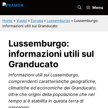
Vai
Menu
al
contenuto
Home
»
Viaggi
»
Europa
»
Lussemburgo
»
Lussemburgo:
informazioni utili sul Granducato
Lussemburgo:
informazioni utili sul
Granducato
Informazioni utili sul Lussemburgo,
comprendenti caratteristiche geografiche,
climatiche ed economiche del Granducato,
oltre che origini della popolazione che nel
tempo si è stabilita in questa terra di
passaggio.