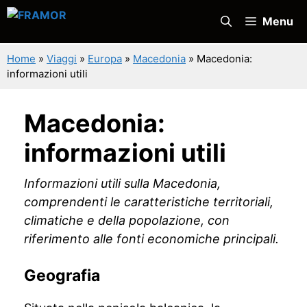
Vai
Menu
al
contenuto
Home
»
Viaggi
»
Europa
»
Macedonia
»
Macedonia:
informazioni utili
Macedonia:
informazioni utili
Informazioni utili sulla Macedonia,
comprendenti le caratteristiche territoriali,
climatiche e della popolazione, con
riferimento alle fonti economiche principali.
Geografia