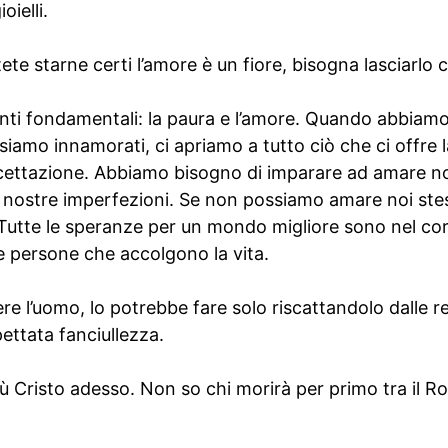
oielli.
ete starne certi l’amore è un fiore, bisogna lasciarlo 
nti fondamentali: la paura e l’amore. Quando abbiamo 
siamo innamorati, ci apriamo a tutto ciò che ci offre l
cettazione. Abbiamo bisogno di imparare ad amare noi
 le nostre imperfezioni. Se non possiamo amare noi st
i. Tutte le speranze per un mondo migliore sono nel co
e persone che accolgono la vita.
ere l’uomo, lo potrebbe fare solo riscattandolo dalle r
pettata fanciullezza.
ù Cristo adesso. Non so chi morirà per primo tra il Roc