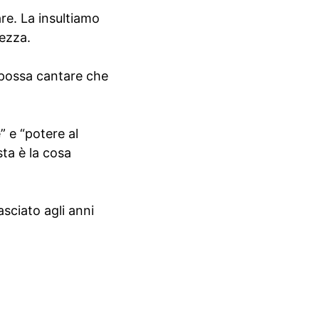
are. La insultiamo
rezza.
u possa cantare che
e” e “potere al
ta è la cosa
sciato agli anni