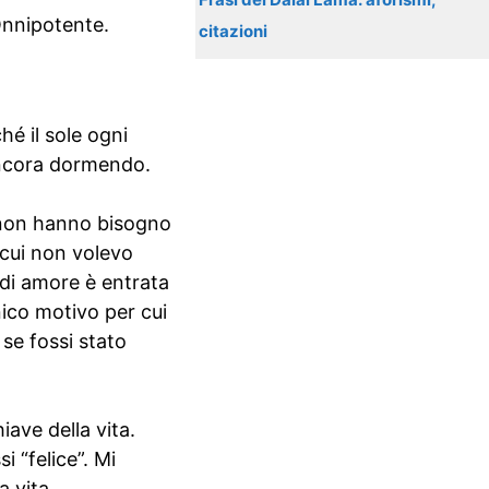
Onnipotente.
citazioni
hé il sole ogni
 ancora dormendo.
i non hanno bisogno
 cui non volevo
di amore è entrata
ico motivo per cui
se fossi stato
ave della vita.
 “felice”. Mi
a vita.