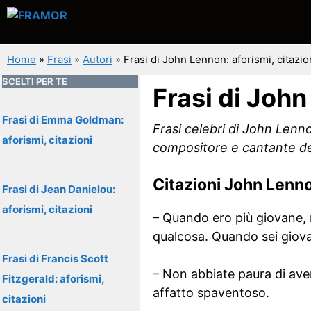
Vai
al
contenuto
Home
»
Frasi
»
Autori
»
Frasi di John Lennon: aforismi, citazio
SCELTI PER TE
Frasi di John
Frasi di Emma Goldman:
Frasi celebri di John Lenno
aforismi, citazioni
compositore e cantante de
Citazioni John Lenn
Frasi di Jean Danielou:
aforismi, citazioni
– Quando ero più giovane, 
qualcosa. Quando sei giovan
Frasi di Francis Scott
– Non abbiate paura di ave
Fitzgerald: aforismi,
affatto spaventoso.
citazioni