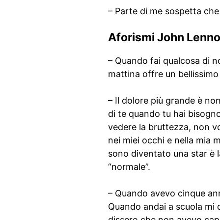
– Parte di me sospetta che 
Aforismi John Lenn
– Quando fai qualcosa di no
mattina offre un bellissim
– Il dolore più grande è no
di te quando tu hai bisogn
vedere la bruttezza, non v
nei miei occhi e nella mia
sono diventato una star è l
“normale”.
– Quando avevo cinque anni,
Quando andai a scuola mi d
dissero che non avevo capit