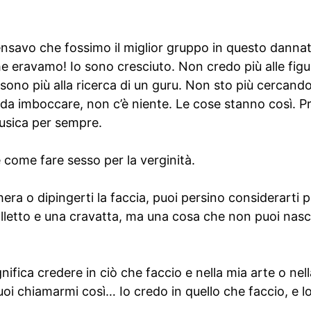
ensavo che fossimo il miglior gruppo in questo dann
che eravamo! Io sono cresciuto. Non credo più alle fi
sono più alla ricerca di un guru. Non sto più cercando
a da imboccare, non c’è niente. Le cose stanno così. 
usica per sempre.
 come fare sesso per la verginità.
ra o dipingerti la faccia, puoi persino considerarti p
olletto e una cravatta, ma una cosa che non puoi na
nifica credere in ciò che faccio e nella mia arte o nel
uoi chiamarmi così… Io credo in quello che faccio, e lo