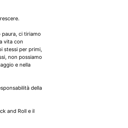
crescere.
paura, ci tiriamo
a vita con
 stessi per primi,
essi, non possiamo
raggio e nella
esponsabilità della
k and Roll e il