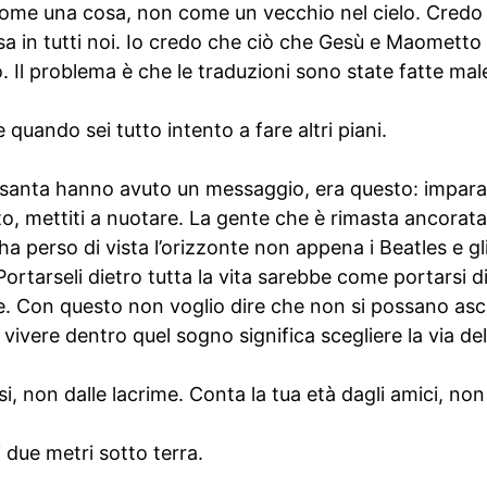
come una cosa, non come un vecchio nel cielo. Credo 
 in tutti noi. Io credo che ciò che Gesù e Maometto e
o. Il problema è che le traduzioni sono state fatte mal
e quando sei tutto intento a fare altri piani.
Sessanta hanno avuto un messaggio, era questo: impara
o, mettiti a nuotare. La gente che è rimasta ancorata 
a perso di vista l’orizzonte non appena i Beatles e gl
Portarseli dietro tutta la vita sarebbe come portarsi d
. Con questo non voglio dire che non si possano asc
 vivere dentro quel sogno significa scegliere la via de
isi, non dalle lacrime. Conta la tua età dagli amici, non
 due metri sotto terra.