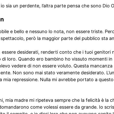
io sia un perdente, l’altra parte pensa che sono Dio 
on
bile e bello e nessuno lo nota, non essere triste. Perc
o spettacolo, però la maggior parte del pubblico sta
n essere desiderati, renderti conto che i tuoi genitor
o di loro. Quando ero bambino ho vissuto momenti in
olevo vedere di non essere voluto. Questa mancanza 
 mente. Non sono mai stato veramente desiderato. L’un
a mia repressione. Nulla mi avrebbe portato a questo 
 mia madre mi ripeteva sempre che la felicità è la chi
omandarono come volessi essere da grande. Io scrissi
o il compito, e io dissi loro che non avevano capito l