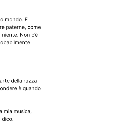
ato mondo. E
gure paterne, come
 niente. Non c’è
Probabilmente
arte della razza
scondere è quando
la mia musica,
 dico.