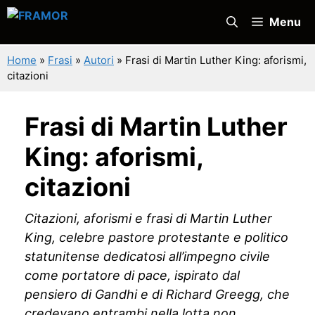
Vai
Menu
al
contenuto
Home
»
Frasi
»
Autori
»
Frasi di Martin Luther King: aforismi,
citazioni
Frasi di Martin Luther
King: aforismi,
citazioni
Citazioni, aforismi e frasi di Martin Luther
King, celebre pastore protestante e politico
statunitense dedicatosi all’impegno civile
come portatore di pace, ispirato dal
pensiero di Gandhi e di Richard Greegg, che
credevano entrambi nella lotta non