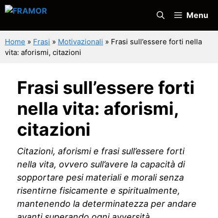
Vai
Menu
al
contenuto
Home
»
Frasi
»
Motivazionali
»
Frasi sull’essere forti nella
vita: aforismi, citazioni
Frasi sull’essere forti
nella vita: aforismi,
citazioni
Citazioni, aforismi e frasi sull’essere forti
nella vita, ovvero sull’avere la capacità di
sopportare pesi materiali e morali senza
risentirne fisicamente e spiritualmente,
mantenendo la determinatezza per andare
avanti superando ogni avversità.