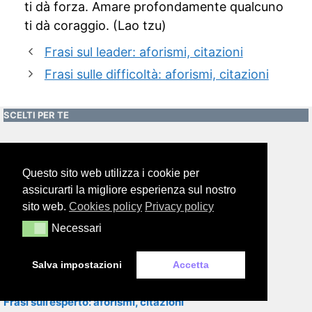
ti dà forza. Amare profondamente qualcuno
ti dà coraggio. (Lao tzu)
Frasi sul leader: aforismi, citazioni
Frasi sulle difficoltà: aforismi, citazioni
SCELTI PER TE
Frasi sulla tenacia: aforismi, citazioni
Questo sito web utilizza i cookie per
assicurarti la migliore esperienza sul nostro
Frasi per dire andrà tutto bene: aforismi, citazioni
sito web.
Cookies policy
Privacy policy
Necessari
Necessari
Frasi sul successo: aforismi, citazioni
Salva impostazioni
Accetta
Frasi sull’esperto: aforismi, citazioni