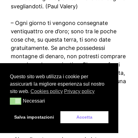
svegliandoti. (Paul Valery)
– Ogni giorno ti vengono consegnate
ventiquattro ore d’oro; sono tra le poche
cose che, su questa terra, ti sono date
gratuitamente. Se anche possedessi
montagne di denaro, non potresti comprare
neanche un’ora aggiuntiva. Che cosa farai
con questo tesoro inestimabile? Rammenta,
Questo sito web utilizza i cookie per
devi usarle, poiché ti vengono concesse una
assicurarti la migliore esperienza sul nostro
sola volta. E, se le sprechi, non potrai
sito web.
Cookies policy
Privacy policy
recuperarle. (Nicholas Sparks)
Necessari
Necessari
– Non vedrai mai un arcobaleno se guardi
Salva impostazioni
Accetta
verso il basso. (Charlie Chaplin)