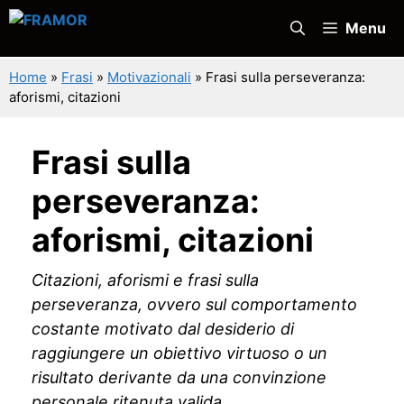
Vai
Menu
al
contenuto
Home
»
Frasi
»
Motivazionali
»
Frasi sulla perseveranza:
aforismi, citazioni
Frasi sulla
perseveranza:
aforismi, citazioni
Citazioni, aforismi e frasi sulla
perseveranza, ovvero sul comportamento
costante motivato dal desiderio di
raggiungere un obiettivo virtuoso o un
risultato derivante da una convinzione
personale ritenuta valida.