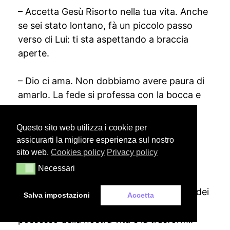
– Accetta Gesù Risorto nella tua vita. Anche
se sei stato lontano, fà un piccolo passo
verso di Lui: ti sta aspettando a braccia
aperte.
– Dio ci ama. Non dobbiamo avere paura di
amarlo. La fede si professa con la bocca e
con il cuore, con la parola e con l’amore.
Questo sito web utilizza i cookie per
– Che bello è lo sguardo di Gesù su di noi,
assicurarti la migliore esperienza sul nostro
quanta tenerezza! Non perdiamo mai la
sito web.
Cookies policy
Privacy policy
fiducia nella misericordia paziente di Dio.
Necessari
Necessari
– Essere cristiano non si riduce a seguire dei
Salva impostazioni
Accetta
comandi, ma è lasciare che Cristo prenda
possesso della nostra vita e la trasformi.