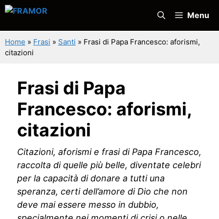
Vai
Menu
al
contenuto
Home
»
Frasi
»
Santi
»
Frasi di Papa Francesco: aforismi,
citazioni
Frasi di Papa
Francesco: aforismi,
citazioni
Citazioni, aforismi e frasi di Papa Francesco,
raccolta di quelle più belle, diventate celebri
per la capacità di donare a tutti una
speranza, certi dell’amore di Dio che non
deve mai essere messo in dubbio,
specialmente nei momenti di crisi o nelle