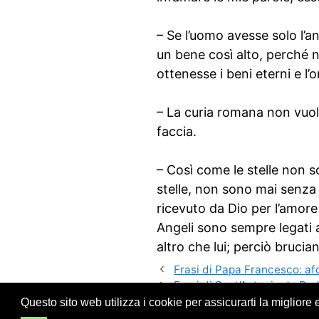
– Se l’uomo avesse solo l’a
un bene così alto, perché 
ottenesse i beni eterni e l’
– La curia romana non vuole
faccia.
– Così come le stelle non s
stelle, non sono mai senza 
ricevuto da Dio per l’amore
Angeli sono sempre legati 
altro che lui; perciò brucia
Frasi di Papa Francesco: afo
Frasi di Sant’Antonio da Pad
Questo sito web utilizza i cookie per assicurarti la migliore