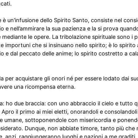
cati.
 è un’infusione dello Spirito Santo, consiste nel consi
o e nell’ammirare la sua pazienza e la si prova quand
ediante le opere. La tribolazione spirituale sono i pe
mportuni che si insinuano nello spirito; è lo spirito 
o e dal peccato delle anime; lo spirito costretto a cala
 per acquistare gli onori né per essere lodato dai suoi
 avere una ricompensa eterna.
a: ho due braccia: con uno abbraccio il cielo e tutto 
e. Apro il primo ai miei eletti, onorandoli e consolandoli 
verie umane, sottoponendole con misericordia e ponend
siderato. Dunque, non abbiate timore, tanto più che
e, anzi, raggiungeranno luoghi e nazioni a me graditi.