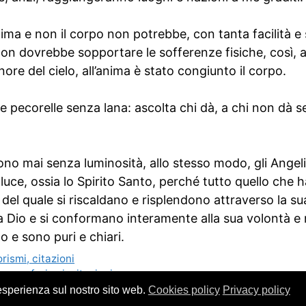
nima e non il corpo non potrebbe, con tanta facilità e
non dovrebbe sopportare le sofferenze fisiche, così, 
onore del cielo, all’anima è stato congiunto il corpo.
 pecorelle senza lana: ascolta chi dà, a chi non dà se
ono mai senza luminosità, allo stesso modo, gli Angeli 
luce, ossia lo Spirito Santo, perché tutto quello che 
 del quale si riscaldano e risplendono attraverso la su
a Dio e si conformano interamente alla sua volontà e
no e sono puri e chiari.
rismi, citazioni
ova: aforismi, citazioni
 esperienza sul nostro sito web.
Cookies policy
Privacy policy