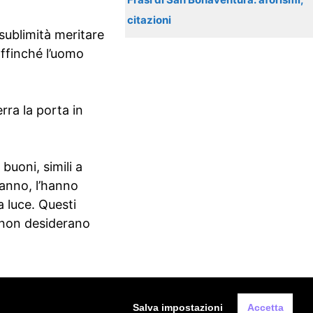
citazioni
 sublimità meritare
affinché l’uomo
rra la porta in
buoni, simili a
hanno, l’hanno
a luce. Questi
 non desiderano
Salva impostazioni
Accetta