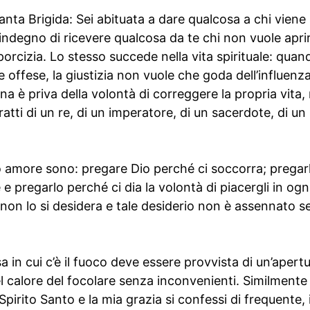
anta Brigida: Sei abituata a dare qualcosa a chi viene
 indegno di ricevere qualcosa da te chi non vuole aprir
porcizia. Lo stesso succede nella vita spirituale: qua
offese, la giustizia non vuole che goda dell’influenza 
 è priva della volontà di correggere la propria vita, 
tratti di un re, di un imperatore, di un sacerdote, di u
 amore sono: pregare Dio perché ci soccorra; pregarlo
e e pregarlo perché ci dia la volontà di piacergli in ogn
e non lo si desidera e tale desiderio non è assennato 
casa in cui c’è il fuoco deve essere provvista di un’apert
l calore del focolare senza inconvenienti. Similmente 
Spirito Santo e la mia grazia si confessi di frequente