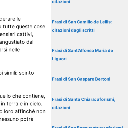
citazioni
derare le
Frasi di San Camillo de Lellis:
o tutte queste cose
citazioni dagli scritti
nsieri cattivi,
angustiato dal
rsi nelle
Frasi di Sant’Alfonso Maria de
Liguori
 simili: spinto
Frasi di San Gaspare Bertoni
quello che contiene,
Frasi di Santa Chiara: aforismi,
in terra e in cielo.
citazioni
o loro affinché non
 nessuno potrà
Frasi di San Bonaventura: aforismi,