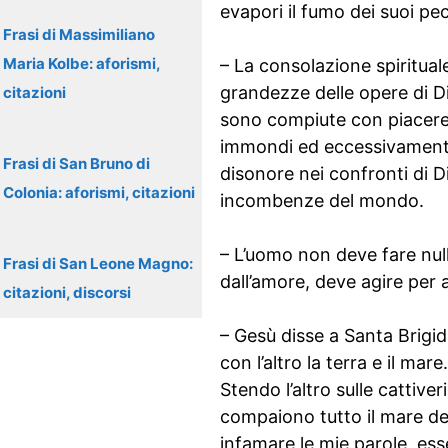
evapori il fumo dei suoi pec
Frasi di Massimiliano
Maria Kolbe: aforismi,
– La consolazione spirituale
grandezze delle opere di Di
citazioni
sono compiute con piacere m
immondi ed eccessivamente i
Frasi di San Bruno di
disonore nei confronti di Di
Colonia: aforismi, citazioni
incombenze del mondo.
– L’uomo non deve fare nulla
Frasi di San Leone Magno:
dall’amore, deve agire per
citazioni, discorsi
– Gesù disse a Santa Brigid
con l’altro la terra e il mar
Stendo l’altro sulle catti
compaiono tutto il mare de
infamare le mie parole, ess