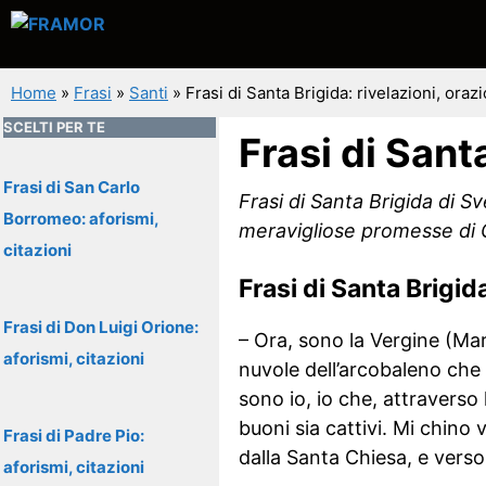
Vai
al
contenuto
Home
»
Frasi
»
Santi
»
Frasi di Santa Brigida: rivelazioni, orazi
SCELTI PER TE
Frasi di Santa
Frasi di San Carlo
Frasi di Santa Brigida di Sv
Borromeo: aforismi,
meravigliose promesse di 
citazioni
Frasi di Santa Brigid
Frasi di Don Luigi Orione:
– Ora, sono la Vergine (Mar
aforismi, citazioni
nuvole dell’arcobaleno che 
sono io, io che, attraverso 
buoni sia cattivi. Mi chino
Frasi di Padre Pio:
dalla Santa Chiesa, e verso 
aforismi, citazioni