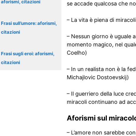
aforismi, citazioni
se accade qualcosa che non 
– La vita è piena di mirac
Frasi sull’umore: aforismi,
citazioni
– Nessun giorno è uguale al
momento magico, nel quale i
Coelho)
Frasi sugli eroi: aforismi,
citazioni
– In un realista non è la fe
Michajlovic Dostoevskij)
– Il guerriero della luce cre
miracoli continuano ad acc
Aforismi sul miracol
– L’amore non sarebbe cons