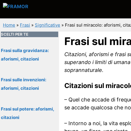
Vai
al
contenuto
Home
»
Frasi
»
Significative
»
Frasi sul miracolo: aforismi, cita
SCELTI PER TE
Frasi sul mir
Frasi sulla gravidanza:
Citazioni, aforismi e frasi
aforismi, citazioni
superando i limiti di uman
soprannaturale.
Frasi sulle invenzioni:
Citazioni sul miracol
aforismi, citazioni
– Quel che accade di frequ
se accade qualcosa che non 
Frasi sul potere: aforismi,
citazioni
– Intorno a noi, la vita esp