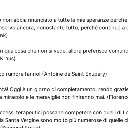
io non abbia rinunciato a tutte le mie speranze perc
onservo ancora, nonostante tutto, perché continuo a c
ank)
in qualcosa che non si vede, allora preferisco comunq
l Kraus)
poco rumore fanno! (Antoine de Saint Exupéry)
lontà! Oggi è un giorno di completamento, rendo grazi
a miracolo e le meraviglie non finiranno mai. (Floren
uccessi terapeutici possano competere con quelli di L
lla Santa Vergine sono molto più numerose di quelle 
o. (Sigmund Freud)