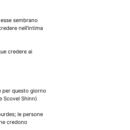
hé esse sembrano
redere nell’intima
ue credere ai
e per questo giorno
ce Scovel Shinn)
ourdes; le persone
che credono