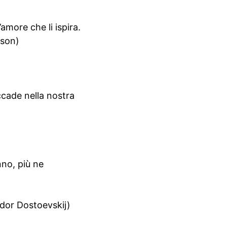
amore che li ispira.
mson)
)
cade nella nostra
no, più ne
ëdor Dostoevskij)