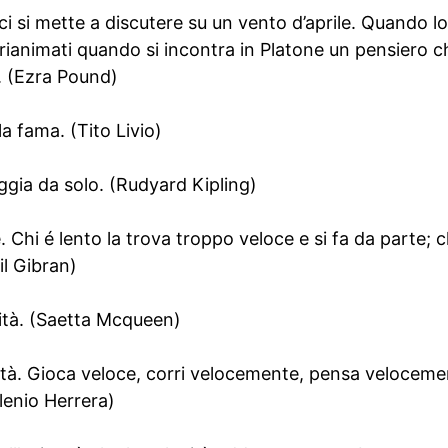
ci si mette a discutere su un vento d’aprile. Quando lo 
e rianimati quando si incontra in Platone un pensiero c
a. (Ezra Pound)
la fama. (Tito Livio)
aggia da solo. (Rudyard Kipling)
 Chi é lento la trova troppo veloce e si fa da parte; c
il Gibran)
cità. (Saetta Mcqueen)
cità. Gioca veloce, corri velocemente, pensa velocem
lenio Herrera)