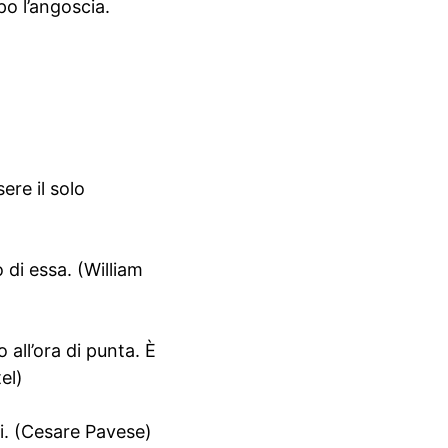
po l’angoscia.
ere il solo
 di essa. (William
 all’ora di punta. È
el)
nni. (Cesare Pavese)