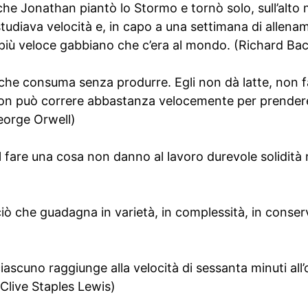
che Jonathan piantò lo Stormo e tornò solo, sull’alto m
tudiava velocità e, in capo a una settimana di allena
l più veloce gabbiano che c’era al mondo. (Richard Ba
a che consuma senza produrre. Egli non dà latte, non 
 non può correre abbastanza velocemente per prendere 
(George Orwell)
nel fare una cosa non danno al lavoro durevole solidità 
 ciò che guadagna in varietà, in complessità, in conser
ciascuno raggiunge alla velocità di sessanta minuti all
(Clive Staples Lewis)