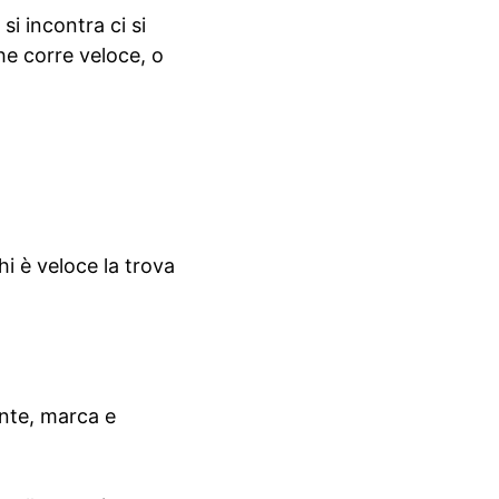
si incontra ci si
he corre veloce, o
hi è veloce la trova
ente, marca e