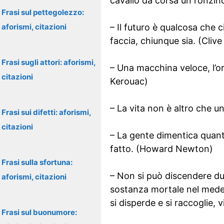
cavallo da corsa un ronzin
Frasi sul pettegolezzo:
aforismi, citazioni
– Il futuro è qualcosa che 
faccia, chiunque sia. (Cliv
Frasi sugli attori: aforismi,
– Una macchina veloce, l’or
citazioni
Kerouac)
– La vita non è altro che u
Frasi sui difetti: aforismi,
citazioni
– La gente dimentica quant
fatto. (Howard Newton)
Frasi sulla sfortuna:
– Non si può discendere du
aforismi, citazioni
sostanza mortale nel medes
si disperde e si raccoglie, v
Frasi sul buonumore: