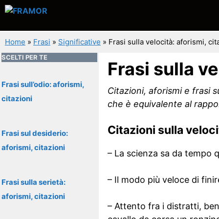
Vai
al
contenuto
Home
»
Frasi
»
Significative
»
Frasi sulla velocità: aforismi, cit
SCELTI PER TE
Frasi sulla ve
Frasi sull’odio: aforismi,
Citazioni, aforismi e frasi 
citazioni
che è equivalente al rappo
Citazioni sulla veloci
Frasi sul desiderio:
aforismi, citazioni
– La scienza sa da tempo qua
– Il modo più veloce di fin
Frasi sulla serietà:
aforismi, citazioni
– Attento fra i distratti, be