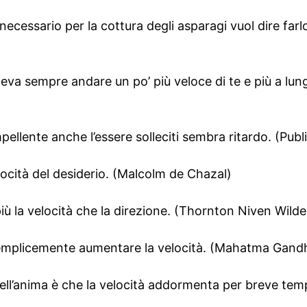
cessario per la cottura degli asparagi vuol dire farlo 
eva sempre andare un po’ più veloce di te e più a lungo
pellente anche l’essere solleciti sembra ritardo. (Publil
elocità del desiderio. (Malcolm de Chazal)
iù la velocità che la direzione. (Thornton Niven Wilde
e semplicemente aumentare la velocità. (Mahatma Gand
dell’anima è che la velocità addormenta per breve tem