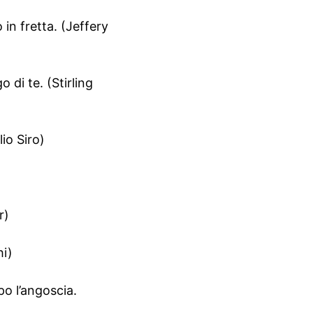
in fretta. (Jeffery
 di te. (Stirling
io Siro)
r)
hi)
po l’angoscia.