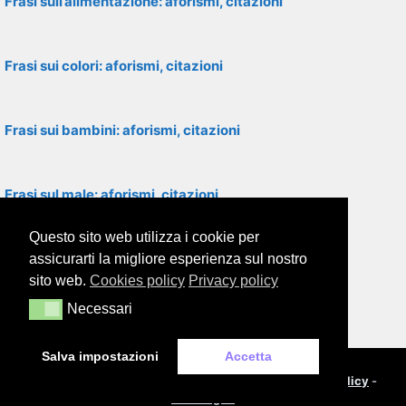
Frasi sull’alimentazione: aforismi, citazioni
Frasi sui colori: aforismi, citazioni
Frasi sui bambini: aforismi, citazioni
Frasi sul male: aforismi, citazioni
Questo sito web utilizza i cookie per
Frasi sulla povertà: aforismi, citazioni
assicurarti la migliore esperienza sul nostro
sito web.
Cookies policy
Privacy policy
Necessari
Necessari
Frasi sul razzismo: aforismi, citazioni
Salva impostazioni
Accetta
© 2000-2026
Framor.com
-
Cookie policy
-
Privacy policy
-
Note legali