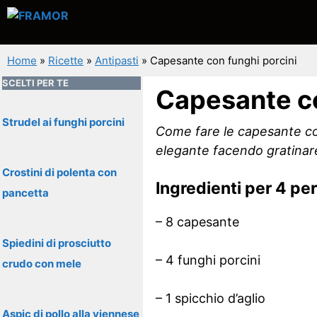
Vai
al
contenuto
Home
»
Ricette
»
Antipasti
»
Capesante con funghi porcini
SCELTI PER TE
Capesante co
Strudel ai funghi porcini
Come fare le capesante con
elegante facendo gratinare 
Crostini di polenta con
Ingredienti per 4 pe
pancetta
– 8 capesante
Spiedini di prosciutto
– 4 funghi porcini
crudo con mele
– 1 spicchio d’aglio
Aspic di pollo alla viennese