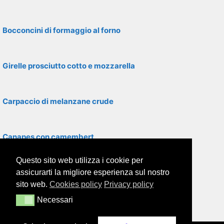
Bocconcini di formaggio al forno
Girelle prosciutto cotto e mozzarella
Carpaccio di melanzane crude
Canapes con camembert
Questo sito web utilizza i cookie per
Asparagi con panna al forno
assicurarti la migliore esperienza sul nostro
sito web.
Cookies policy
Privacy policy
Necessari
Necessari
Insalata di pollo con sedano e maionese