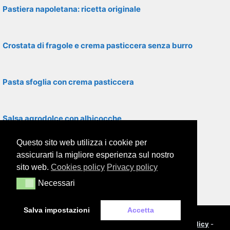
Pastiera napoletana: ricetta originale
Crostata di fragole e crema pasticcera senza burro
Pasta sfoglia con crema pasticcera
Salsa agrodolce con albicocche
Questo sito web utilizza i cookie per
Torta Sacher: ricetta originale austriaca
assicurarti la migliore esperienza sul nostro
sito web.
Cookies policy
Privacy policy
Necessari
Necessari
Torta Mimosa classica
Salva impostazioni
Accetta
© 2000-2026
Framor.com
-
Cookie policy
-
Privacy policy
-