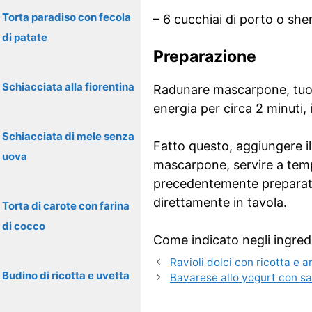
Torta paradiso con fecola
– 6 cucchiai di porto o she
di patate
Preparazione
Schiacciata alla fiorentina
Radunare mascarpone, tuorl
energia per circa 2 minut
Schiacciata di mele senza
Fatto questo, aggiungere i
uova
mascarpone, servire a temp
precedentemente preparate 
direttamente in tavola.
Torta di carote con farina
di cocco
Come indicato negli ingredie
Ravioli dolci con ricotta e a
Budino di ricotta e uvetta
Bavarese allo yogurt con sa