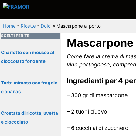
Vai
al
contenuto
Home
»
Ricette
»
Dolci
»
Mascarpone al porto
SCELTI PER TE
Mascarpone 
Charlotte con mousse al
Come fare la crema di masc
cioccolato fondente
vino portoghese, comprensiv
Ingredienti per 4 pe
Torta mimosa con fragole
e ananas
– 300 gr di mascarpone
– 2 tuorli d’uovo
Crostata di ricotta, uvetta
e cioccolato
– 6 cucchiai di zucchero