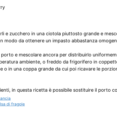
rry
i e zucchero in una ciotola piuttosto grande e mesc
i, in modo da ottenere un impasto abbastanza omogen
l porto e mescolare ancora per distribuirlo uniformem
eratura ambiente, o freddo da frigorifero in coppett
o in una coppa grande da cui poi ricavare le porzion
nti, in questa ricetta è possibile sostituire il porto c
rancia
lsa di fragole