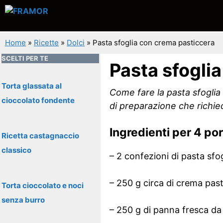
Vai
al
contenuto
Home
»
Ricette
»
Dolci
»
Pasta sfoglia con crema pasticcera
SCELTI PER TE
Pasta sfogli
Torta glassata al
Come fare la pasta sfoglia
cioccolato fondente
di preparazione che richie
Ingredienti per 4 por
Ricetta castagnaccio
classico
– 2 confezioni di pasta sfo
– 250 g circa di crema pas
Torta cioccolato e noci
senza burro
– 250 g di panna fresca d