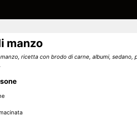
i manzo
manzo, ricetta con brodo di carne, albumi, sedano, 
.
rsone
ne
 macinata