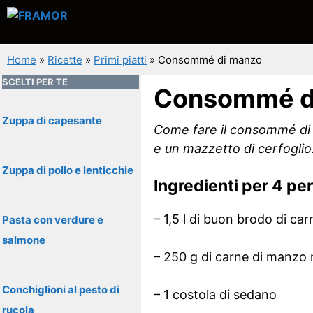
Vai
al
contenuto
Home
»
Ricette
»
Primi piatti
»
Consommé di manzo
SCELTI PER TE
Consommé d
Zuppa di capesante
Come fare il consommé di 
e un mazzetto di cerfoglio
Zuppa di pollo e lenticchie
Ingredienti per 4 pe
– 1,5 l di buon brodo di car
Pasta con verdure e
salmone
– 250 g di carne di manzo
Conchiglioni al pesto di
– 1 costola di sedano
rucola