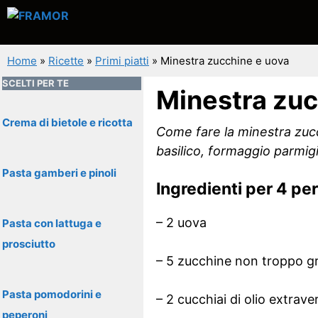
Vai
al
contenuto
Home
»
Ricette
»
Primi piatti
»
Minestra zucchine e uova
SCELTI PER TE
Minestra zuc
Crema di bietole e ricotta
Come fare la minestra zucc
basilico, formaggio parmig
Pasta gamberi e pinoli
Ingredienti per 4 pe
– 2 uova
Pasta con lattuga e
prosciutto
– 5 zucchine non troppo g
Pasta pomodorini e
– 2 cucchiai di olio extrave
peperoni