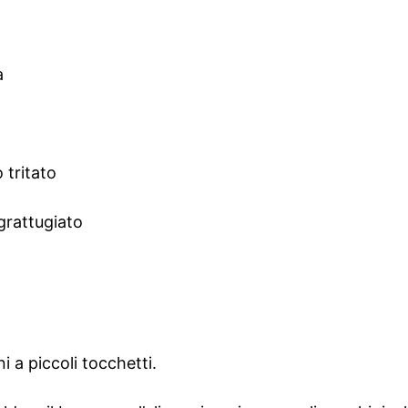
a
 tritato
grattugiato
i a piccoli tocchetti.