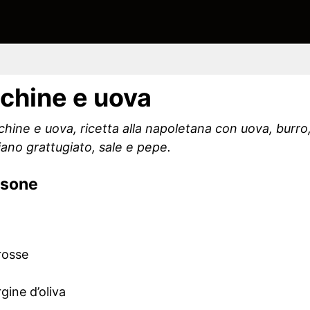
chine e uova
hine e uova, ricetta alla napoletana con uova, burr
iano grattugiato, sale e pepe.
rsone
rosse
rgine d’oliva