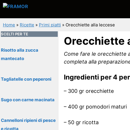
Vai
al
contenuto
Home
»
Ricette
»
Primi piatti
»
Orecchiette alla leccese
SCELTI PER TE
Orecchiette 
Risotto alla zucca
Come fare le orecchiette al
mantecato
completa alla preparazione 
Ingredienti per 4 pe
Tagliatelle con peperoni
– 300 gr orecchiette
Sugo con carne macinata
– 400 gr pomodori maturi
Cannelloni ripieni di pesce
– 50 gr ricotta
e ricotta