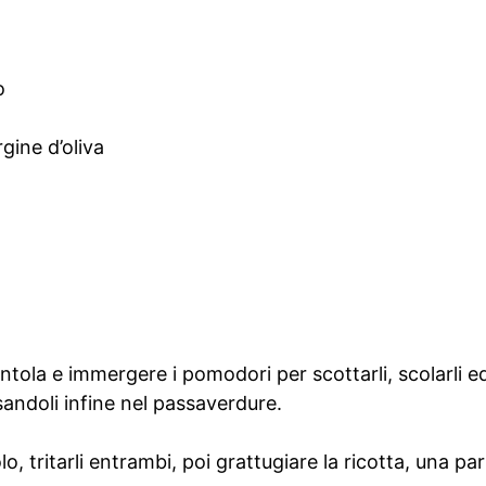
o
rgine d’oliva
entola e immergere i pomodori per scottarli, scolarli ed
sandoli infine nel passaverdure.
, tritarli entrambi, poi grattugiare la ricotta, una part