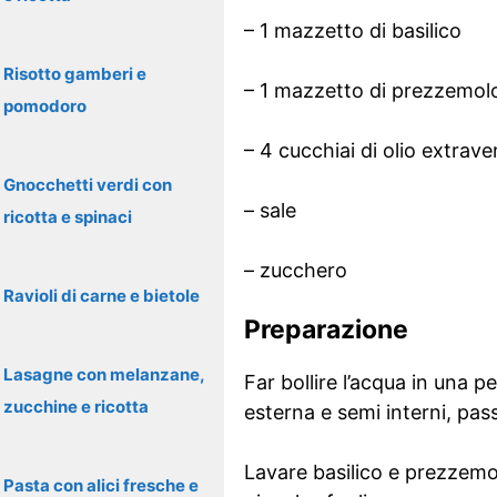
– 1 mazzetto di basilico
Risotto gamberi e
– 1 mazzetto di prezzemol
pomodoro
– 4 cucchiai di olio extrave
Gnocchetti verdi con
– sale
ricotta e spinaci
– zucchero
Ravioli di carne e bietole
Preparazione
Lasagne con melanzane,
Far bollire l’acqua in una p
zucchine e ricotta
esterna e semi interni, pas
Lavare basilico e prezzemolo
Pasta con alici fresche e